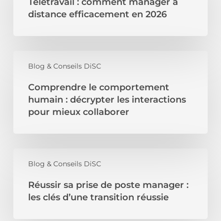
Télétravail : comment manager à
manager
à
distance efficacement en 2026
distance
efficacement
en
Comprendre
2026
le
Blog & Conseils DiSC
comportement
Comprendre le comportement
humain
:
humain : décrypter les interactions
décrypter
pour mieux collaborer
les
interactions
pour
mieux
Réussir
collaborer
sa
Blog & Conseils DiSC
prise
Réussir sa prise de poste manager :
de
poste
les clés d’une transition réussie
manager
: