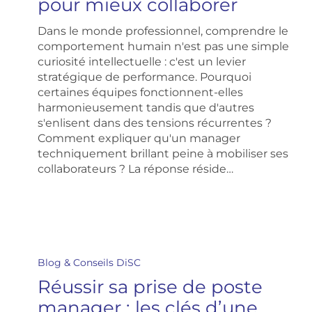
pour mieux collaborer
pour
mieux
Dans le monde professionnel, comprendre le
collaborer
comportement humain n'est pas une simple
curiosité intellectuelle : c'est un levier
stratégique de performance. Pourquoi
certaines équipes fonctionnent-elles
harmonieusement tandis que d'autres
s'enlisent dans des tensions récurrentes ?
Comment expliquer qu'un manager
techniquement brillant peine à mobiliser ses
collaborateurs ? La réponse réside…
Réussir
sa
Blog & Conseils DiSC
prise
Réussir sa prise de poste
de
poste
manager : les clés d’une