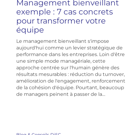
Management bienveillant
:
7
exemple : 7 cas concrets
cas
pour transformer votre
concrets
pour
équipe
transformer
votre
Le management bienveillant s'impose
équipe
aujourd'hui comme un levier stratégique de
performance dans les entreprises. Loin d'être
une simple mode managériale, cette
approche centrée sur l'humain génère des
résultats mesurables : réduction du turnover,
amélioration de l'engagement, renforcement
de la cohésion d'équipe. Pourtant, beaucoup
de managers peinent à passer de la…
Travailler
son
Blog & Conseils DiSC