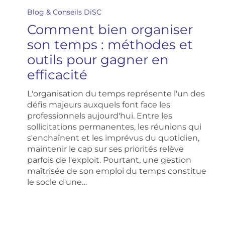
bien
Blog & Conseils DiSC
organiser
Comment bien organiser
son
temps
son temps : méthodes et
:
outils pour gagner en
méthodes
et
efficacité
outils
pour
L'organisation du temps représente l'un des
gagner
défis majeurs auxquels font face les
en
professionnels aujourd'hui. Entre les
efficacité
sollicitations permanentes, les réunions qui
s'enchaînent et les imprévus du quotidien,
maintenir le cap sur ses priorités relève
parfois de l'exploit. Pourtant, une gestion
maîtrisée de son emploi du temps constitue
le socle d'une…