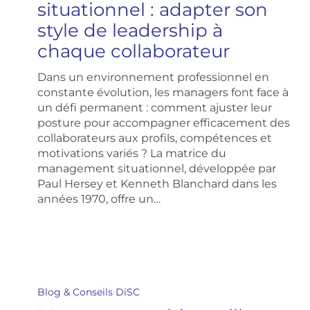
adapter
situationnel : adapter son
son
style de leadership à
style
de
chaque collaborateur
leadership
à
Dans un environnement professionnel en
chaque
constante évolution, les managers font face à
collaborateur
un défi permanent : comment ajuster leur
posture pour accompagner efficacement des
collaborateurs aux profils, compétences et
motivations variés ? La matrice du
management situationnel, développée par
Paul Hersey et Kenneth Blanchard dans les
années 1970, offre un…
Management
bienveillant
Blog & Conseils DiSC
exemple