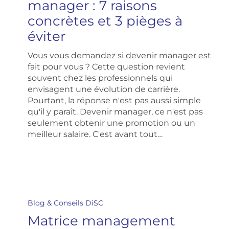
manager : 7 raisons
7
concrètes et 3 pièges à
raisons
concrètes
éviter
et
3
Vous vous demandez si devenir manager est
pièges
fait pour vous ? Cette question revient
à
souvent chez les professionnels qui
éviter
envisagent une évolution de carrière.
Pourtant, la réponse n'est pas aussi simple
qu'il y paraît. Devenir manager, ce n'est pas
seulement obtenir une promotion ou un
meilleur salaire. C'est avant tout…
Matrice
management
Blog & Conseils DiSC
situationnel
Matrice management
: