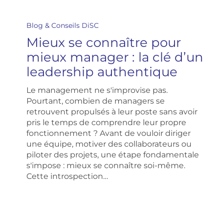
Mieux
se
Blog & Conseils DiSC
connaître
Mieux se connaître pour
pour
mieux
mieux manager : la clé d’un
manager
leadership authentique
:
la
Le management ne s'improvise pas.
clé
Pourtant, combien de managers se
d’un
retrouvent propulsés à leur poste sans avoir
leadership
pris le temps de comprendre leur propre
authentique
fonctionnement ? Avant de vouloir diriger
une équipe, motiver des collaborateurs ou
piloter des projets, une étape fondamentale
s'impose : mieux se connaître soi-même.
Cette introspection…