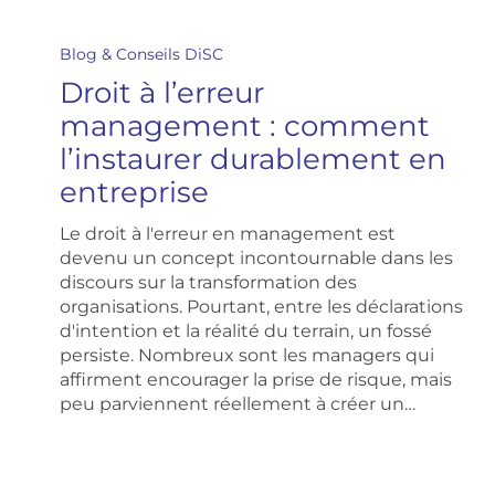
Droit
à
Blog & Conseils DiSC
l’erreur
Droit à l’erreur
management
:
management : comment
comment
l’instaurer durablement en
l’instaurer
durablement
entreprise
en
entreprise
Le droit à l'erreur en management est
devenu un concept incontournable dans les
discours sur la transformation des
organisations. Pourtant, entre les déclarations
d'intention et la réalité du terrain, un fossé
persiste. Nombreux sont les managers qui
affirment encourager la prise de risque, mais
peu parviennent réellement à créer un…