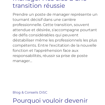
manager
transition réussie
:
les
Prendre un poste de manager représente un
clés
tournant décisif dans une carrière
d’une
professionnelle. Cette transition, souvent
transition
attendue et désirée, s'accompagne pourtant
réussie
de défis considérables qui peuvent
déstabiliser même les professionnels les plus
compétents. Entre l'excitation de la nouvelle
fonction et l'appréhension face aux
responsabilités, réussir sa prise de poste
manager…
Pourquoi
vouloir
Blog & Conseils DiSC
devenir
Pourquoi vouloir devenir
manager
: