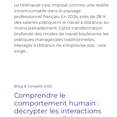
en
Le télétravail s'est imposé comme une réalité
2026
incontournable dans le paysage
professionnel français. En 2026, près de 28 %
des salariés pratiquent le travail à distance, au
moins partiellement. Cette transformation
profonde des modes de travail bouleverse les
pratiques managériales traditionnelles.
Manager à distance ne s'improvise pas : cela
exige…
Comprendre
le
Blog & Conseils DiSC
comportement
Comprendre le
humain
:
comportement humain :
décrypter
décrypter les interactions
les
interactions