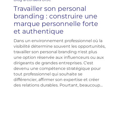
personal
Travailler son personal
branding
:
branding : construire une
construire
marque personnelle forte
une
marque
et authentique
personnelle
forte
Dans un environnement professionnel où la
et
visibilité détermine souvent les opportunités,
authentique
travailler son personal branding n'est plus
une option réservée aux influenceurs ou aux
dirigeants de grandes entreprises. C'est
devenu une compétence stratégique pour
tout professionnel qui souhaite se
différencier, affirmer son expertise et créer
des relations durables. Pourtant, beaucoup…
Comment