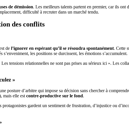
uses de démission
. Les meilleurs talents partent en premier, car ils ont
mplacement, difficulté à recruter dans un marché tendu.
ion des conflits
 est de
l’ignorer en espérant qu’il se résoudra spontanément
. Cette 
ités s’enveniment, les positions se durcissent, les émotions s’accumulent.
es tensions relationnelles ne sont pas prises au sérieux ici ». Les coll
culez »
une posture d’arbitre qui impose sa décision sans chercher à comprendr
, mais elle est
contre-productive sur le fond
.
s protagonistes gardent un sentiment de frustration, d’injustice ou d’in
»