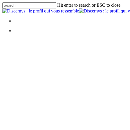
Skip
Hit enter to search or ESC to close
to
Close
main
Search
content
Menu
Menu
Pourquoi la gestion des c