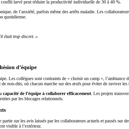
onflit larvé peut réduire la productivité individuelle de 30 à 40 %.
ronique, de l’anxiété, parfois même des arrêts maladie. Les collaborateur
on quotidienne.
l était trop discret. »
ohésion d’équipe
ipe. Les collègues sont contraints de « choisir un camp », l’ambiance de
 de non-dits, où chacun marche sur des œufs pour éviter de raviver les 
la
capacité de l’équipe à collaborer efficacement
. Les projets transve
enties par les blocages relationnels.
nts
 partie sur les avis laissés par les collaborateurs actuels et passés s
t visible à l’extérieur.