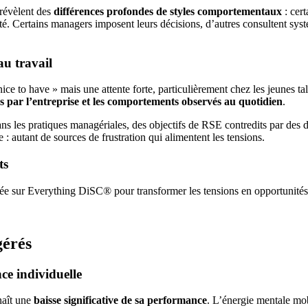
 révèlent des
différences profondes de styles comportementaux
: cert
tivité. Certains managers imposent leurs décisions, d’autres consultent 
au travail
ice to have » mais une attente forte, particulièrement chez les jeunes ta
es par l’entreprise et les comportements observés au quotidien
.
ans les pratiques managériales, des objectifs de RSE contredits par des 
: autant de sources de frustration qui alimentent les tensions.
ts
ée sur Everything DiSC® pour transformer les tensions en opportunités
gérés
ce individuelle
naît une
baisse significative de sa performance
. L’énergie mentale mobi