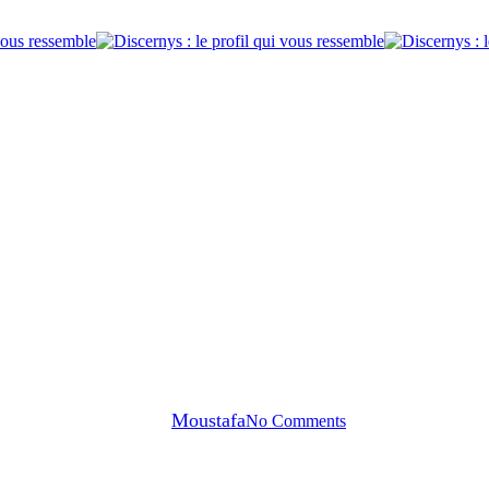
Blog & Conseils DiSC
onflits au travail est devenue un
By
Moustafa
No Comments